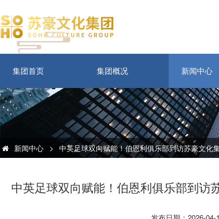
集团首页
集团概况
新闻中心
新闻中心
>
中英足球双向赋能！伯恩利俱乐部到访苏豪文化集团
中英足球双向赋能！伯恩利俱乐部到访苏
发布日期：2026-04