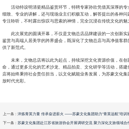
活动特设明清瓷精品鉴赏环节，特聘专家孙欣凭借其深厚的专
细致、专业的讲解，还与现场业主们积极互动，解答提出的各种问
专注聆听，不时露出惊叹与思索的神情，完全沉浸在传统文化的魅
此次展览的圆满开幕，不仅是文物总店品牌建设的一次创新实
鉴赏与高端人居美学的跨界盛会，既深化了文物总店与高净值客群
供了新范式。
未来，文物总店将以此为起点，持续深挖文化资源价值，在创新
命，通过更多元化的艺术沙龙、精品拍卖、文化研学等活动，搭建
店将始终秉持社会责任担当，以文化赋能业务发展，为苏豪文化集
放时代光彩。
上一条 :
淬炼青英力量 传承奋进薪火 ——苏豪文化集团助力“青英远航”培训
下一条 :
苏豪文化集团赴江苏省旅游协会开展调研交流 聚力深化文旅领域合