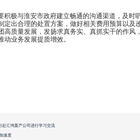
要积极与淮安市政府建立畅通的沟通渠道，及时
制定出合理的处置方案，做好相关费用预算以及
团高质量发展，发扬求真务实、真抓实干的作风
推动业务发展提质增效。
行赴汇鸿畜产公司进行学习交流
展加速度