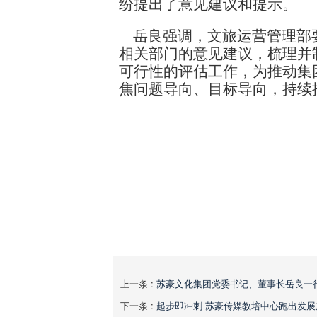
纷提出了意见建议和提示。
岳良强调，文旅运营管理部
相关部门的意见建议，梳理并
可行性的评估工作，为推动集
焦问题导向、目标导向，持续
上一条 :
苏豪文化集团党委书记、董事长岳良一
下一条 :
起步即冲刺 苏豪传媒教培中心跑出发