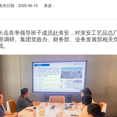
发布日期：2025-06-16 来源：
长岳良率领导班子成员赴淮安，对淮安工艺品总
察调研。集团党政办、财务部、业务发展部相关
流。