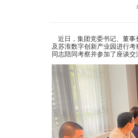
近日，集团党委书记、董事
及苏淮数字创新产业园进行考
同志陪同考察并参加了座谈交