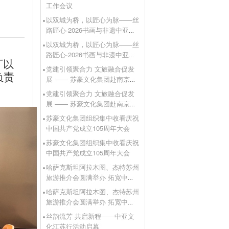
工作会议
以双城为桥，以匠心为脉——丝
路匠心·2026书画与非遗中亚双
城展 续写文明互鉴新篇章
以双城为桥，以匠心为脉——丝
路匠心·2026书画与非遗中亚双
厂以
城展 续写文明互鉴新篇章
党建引领聚合力 文旅融合促发
负责
展 —— 苏豪文化集团赴南京鼓
楼文旅集团开展支部共建活动
党建引领聚合力 文旅融合促发
展 —— 苏豪文化集团赴南京鼓
楼文旅集团开展支部共建活动
苏豪文化集团组织集中收看庆祝
中国共产党成立105周年大会
苏豪文化集团组织集中收看庆祝
中国共产党成立105周年大会
哈萨克斯坦阿拉木图、杰特苏州
旅游推介会圆满举办 拓宽中哈
文旅合作新通道
哈萨克斯坦阿拉木图、杰特苏州
旅游推介会圆满举办 拓宽中哈
文旅合作新通道
丝韵流芳 共启新程——中亚文
化江苏行活动启幕